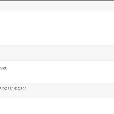
mmt.
SG7 DQ381/DQ500