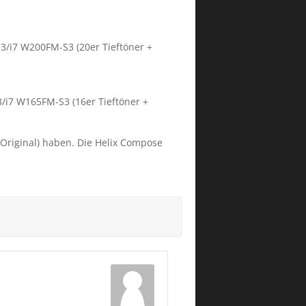
3/i7 W200FM-S3 (20er Tieftöner +
/i7 W165FM-S3 (16er Tieftöner +
Original) haben. Die Helix Compose