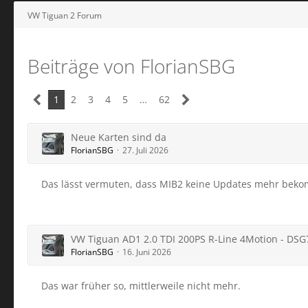
VW Tiguan 2 Forum
Beiträge von FlorianSBG
1
2
3
4
5
…
62
Neue Karten sind da
FlorianSBG
27. Juli 2026
Das lässt vermuten, dass MIB2 keine Updates mehr beko
VW Tiguan AD1 2.0 TDI 200PS R-Line 4Motion - D
FlorianSBG
16. Juni 2026
Das war früher so, mittlerweile nicht mehr.