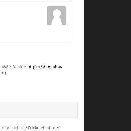
i VW z.B. hier:
https://shop.ahw-
ht).
man sich die Frickelei mit den