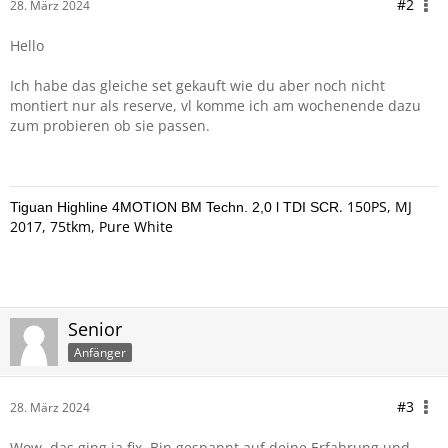
#2
28. März 2024
Hello
Ich habe das gleiche set gekauft wie du aber noch nicht
montiert nur als reserve, vl komme ich am wochenende dazu
zum probieren ob sie passen.
. 150PS, MJ
Tiguan Highline 4MOTION BM Techn. 2,0 l TDI SCR
2017, 75tkm, Pure White
Senior
Anfänger
#3
28. März 2024
Wow, das ging ja fix. Bin gespannt auf deine Erfahrung und