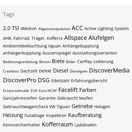
Tags
ACC
2.0 TSI
4Motion
Active Lighting System
Abgasmanipulation
Allspace
Alufelgen
AHK, Fahrrad, Träger, Kofferra
Ambientebeleuchtung tiguan
Anhängekupplung
anhängerkupplung
Aussenspiegel
Ausstattungsvarianten
Biete
CarPlay
codierung
Bedienungsanleitung
Benzin
Bilder
DiscoverMedia
Diesel
Dachzelt
Defekt
Crashtest
Dieselgate
DiscoverPro
DSG
Edelstahl
Erfahrungsbericht
Facelift
Farben
Ersatzradmulde
EU6
Euro NCAP
Ganzjahresreifen
Garantie
Gebraucht kaufen
Getriebe
Gebrauchtwagencheck VW Tiguan
Halogen
Heizung
Kaufberatung
hutablage
Inspektion
Kofferraum
Kennzeichenhalter
Ladeboden