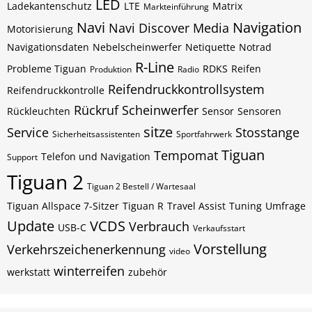
LED
Ladekantenschutz
LTE
Matrix
Markteinführung
Navi
Navigation
Navi Discover Media
Motorisierung
Navigationsdaten
Nebelscheinwerfer
Netiquette
Notrad
R-Line
Probleme Tiguan
RDKS
Reifen
Produktion
Radio
Reifendruckkontrollsystem
Reifendruckkontrolle
Rückruf
Scheinwerfer
Rückleuchten
Sensor
Sensoren
sitze
Service
Stosstange
Sicherheitsassistenten
Sportfahrwerk
Tiguan
Tempomat
Telefon und Navigation
Support
Tiguan 2
Tiguan 2 Bestell / Wartesaal
Tiguan Allspace 7-Sitzer
Tiguan R
Travel Assist
Tuning
Umfrage
Update
VCDS
Verbrauch
USB-C
Verkaufsstart
Vorstellung
Verkehrszeichenerkennung
video
winterreifen
werkstatt
zubehör