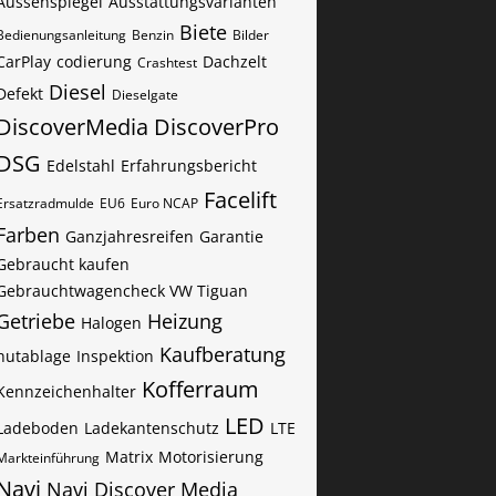
Aussenspiegel
Ausstattungsvarianten
Biete
Bedienungsanleitung
Benzin
Bilder
CarPlay
codierung
Dachzelt
Crashtest
Diesel
Defekt
Dieselgate
DiscoverMedia
DiscoverPro
DSG
Edelstahl
Erfahrungsbericht
Facelift
Ersatzradmulde
EU6
Euro NCAP
Farben
Ganzjahresreifen
Garantie
Gebraucht kaufen
Gebrauchtwagencheck VW Tiguan
Getriebe
Heizung
Halogen
Kaufberatung
hutablage
Inspektion
Kofferraum
Kennzeichenhalter
LED
Ladeboden
Ladekantenschutz
LTE
Matrix
Motorisierung
Markteinführung
Navi
Navi Discover Media