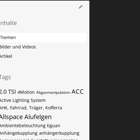
Inhalte
Themen
Bilder und Videos
Artikel
Tags
ACC
2.0 TSI
4Motion
Abgasmanipulation
Active Lighting System
AHK, Fahrrad, Träger, Kofferra
Allspace
Alufelgen
Ambientebeleuchtung tiguan
Anhängekupplung
anhängerkupplung