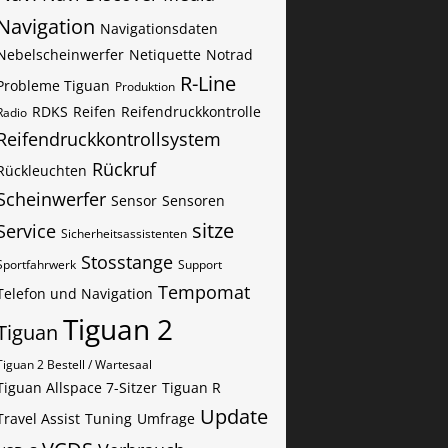
Navigation
Navigationsdaten
Nebelscheinwerfer
Netiquette
Notrad
R-Line
Probleme Tiguan
Produktion
RDKS
Reifen
Reifendruckkontrolle
Radio
Reifendruckkontrollsystem
Rückruf
Rückleuchten
Scheinwerfer
Sensor
Sensoren
sitze
Service
Sicherheitsassistenten
Stosstange
Sportfahrwerk
Support
Tempomat
Telefon und Navigation
Tiguan 2
Tiguan
Tiguan 2 Bestell / Wartesaal
Tiguan Allspace 7-Sitzer
Tiguan R
Update
Travel Assist
Tuning
Umfrage